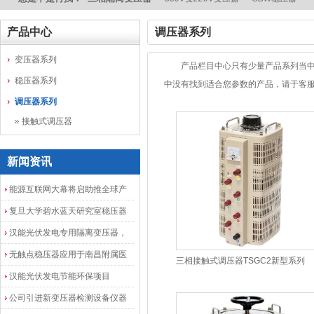
产品中心
调压器系列
变压器系列
产品栏目中心只有少量产品系列当中
稳压器系列
中没有找到适合您参数的产品，请于客服人员
调压器系列
接触式调压器
新闻资讯
能源互联网大幕将启助推全球产
业发展加速度
复旦大学碧水蓝天研究室稳压器
安装调试成功
汉能光伏发电专用隔离变压器，
光伏发电隔离配电柜
无触点稳压器应用于南昌附属医
三相接触式调压器TSGC2新型系列
院
汉能光伏发电节能环保项目
公司引进新变压器检测设备仪器