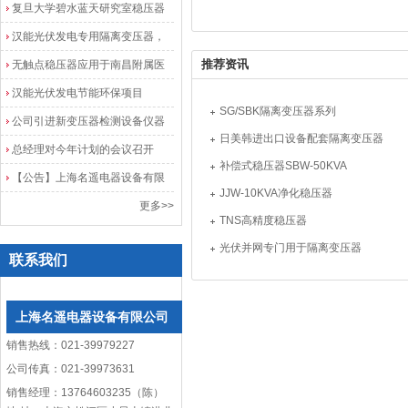
业发展加速度
复旦大学碧水蓝天研究室稳压器
安装调试成功
汉能光伏发电专用隔离变压器，
光伏发电隔离配电柜
推荐资讯
无触点稳压器应用于南昌附属医
院
汉能光伏发电节能环保项目
SG/SBK隔离变压器系列
公司引进新变压器检测设备仪器
日美韩进出口设备配套隔离变压器
总经理对今年计划的会议召开
补偿式稳压器SBW-50KVA
【公告】上海名遥电器设备有限
JJW-10KVA净化稳压器
公司网站改版
更多>>
TNS高精度稳压器
光伏并网专门用于隔离变压器
联系我们
上海名遥电器设备有限公司
销售热线：021-39979227
公司传真：021-39973631
销售经理：13764603235（陈）