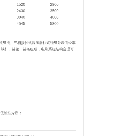
1520
2800
2430
3500
3040
4000
4545
5800
统组成。三相接触式调压器柱式绕组外表面经车
、蜗杆、链轮、链条组成，电刷系统结构合理可
侵侵蚀性介质；