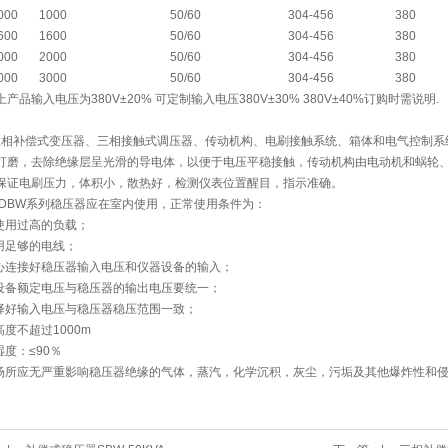
000
1000
50/60
304-456
380
600
1600
50/60
304-456
380
000
2000
50/60
304-456
380
000
3000
50/60
304-456
380
产品输入电压为380V±20% 可定制输入电压380V±30% 380V±40%订购时需说明.
相补偿式变压器、三相接触式调压器、传动机构、电刷接触系统、箱体和电气控制系
打磨，去除绝缘层呈光滑的导电体，以便于电压平稳接触，传动机构由电动机和蜗轮
保证电刷压力，体积小，散热好，检测仪表位置醒目，指示准确。
、DBW系列稳压器应在室内使用，正常使用条件为：
要使用过高的负载；
使用足够的电线；
小心连接好稳压器输入电压和仪器设备的输入；
器设备额定电压与稳压器的输出电压要统一；
选择好输入电压与稳压器稳压范围一致；
高度不超过1000m
湿度：≤90％
装场所应无严重影响稳压器绝缘的气体，蒸汽，化学沉积，灰尘，污垢及其他爆炸性和