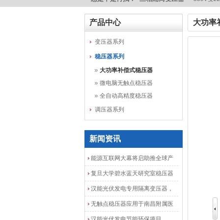
产品中心
大功率
变压器系列
稳压器系列
大功率补偿式稳压器
微电脑无触点稳压器
全自动高精度稳压器
调压器系列
新闻资讯
能源互联网大幕将启助推全球产
业发展加速度
复旦大学碧水蓝天研究室稳压器
安装调试成功
汉能光伏发电专用隔离变压器，
光伏发电隔离配电柜
无触点稳压器应用于南昌附属医
院
汉能光伏发电节能环保项目