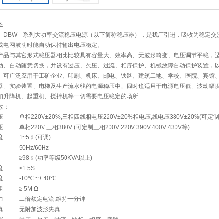
述
、DBW—系列大功率交流稳压电源（以下简称稳压器），是我厂引进，吸收为稳定交
成电网波动时能自动保持输出电压稳定。
产品与其它形式稳压器相比比较具有容量大、效率高、无波形畸变、电压调节平稳，
动、自动随意切换，并设有过压、欠压、过流、相序保护、机械故障自动保护装置，
。可广泛应用于工矿企业、印刷、机床、邮电、铁路、建筑工地、学校、医院、宾馆
器、实验装置、电梯及生产流水线的电源稳压中。同时也适用于电源电压低、波动幅
如升降机、起重机、搅拌机等一切需要电压稳定的场所
数：
压
单相220V±20%,三相四线相电压220V±20%相电压,线电压380V±20%(可定制±
压
单相220V 三相380V (可定制三相200V 220V 390V 400V 430V等)
度
1~5﹪(可调)
50Hz/60Hz
≥98﹪(功率等级50KVA以上)
度
≤1.5S
度
-10℃ ~+ 40℃
阻
≥ 5M Ω
力
二倍额定电流,维持一分钟
真
无附加波形失真