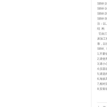
SBW-1
SBW-1
SBW-2
SBW-3
注：以上
结 构
它由三
床加工
靠，以
SBW
1,不
2,请
3,请
4,仪
5,请
6,海拔
7,相对
8,安