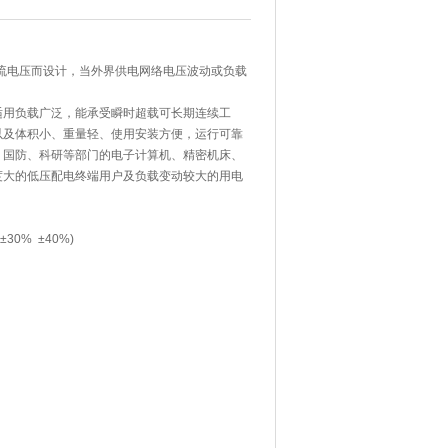
流电压而设计，当外界供电网络电压波动或负载
适用负载广泛，能承受瞬时超载可长期连续工
以及体积小、重量轻、使用安装方便，运行可靠
、国防、科研等部门的电子计算机、精密机床、
度大的低压配电终端用户及负载变动较大的用电
30% ±40%)