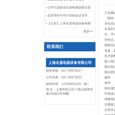
公司引进新变压器检测设备仪器
产品概
总经理对今年计划的会议召开
SBW
【公告】上海名遥电器设备有限
变化造
本系列
公司网站改版
更多>>
作，手
等特点
精密仪
联系我们
设备，
技术参
输入电
上海名遥电器设备有限公司
输出电
销售热线：021-39979227
输出精
公司传真：021-39973631
频率
效率
销售经理：13764603235（陈）
响应速
地 址：上海市松江区小昆山镇港业
路158弄2号49幢
环境温
绝缘电
过载能
波形失