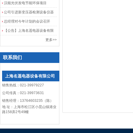
院
汉能光伏发电节能环保项目
公司引进新变压器检测设备仪器
总经理对今年计划的会议召开
【公告】上海名遥电器设备有限
公司网站改版
更多>>
联系我们
上海名遥电器设备有限公司
销售热线：021-39979227
公司传真：021-39973631
销售经理：13764603235（陈）
地 址：上海市松江区小昆山镇港业
路158弄2号49幢