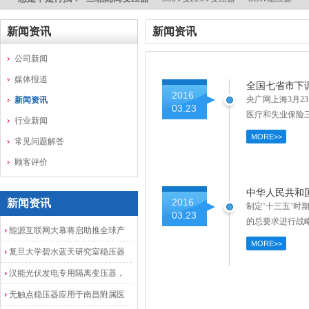
新闻资讯
新闻资讯
公司新闻
媒体报道
全国七省市下
2016
央广网上海3月2
新闻资讯
03.23
医疗和失业保险三
行业新闻
MORE>>
常见问题解答
顾客评价
中华人民共和
2016
新闻资讯
制定‘十三五’
03.23
的总要求进行战
能源互联网大幕将启助推全球产
MORE>>
业发展加速度
复旦大学碧水蓝天研究室稳压器
安装调试成功
汉能光伏发电专用隔离变压器，
光伏发电隔离配电柜
无触点稳压器应用于南昌附属医