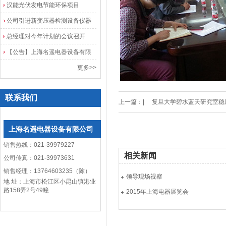
院
汉能光伏发电节能环保项目
公司引进新变压器检测设备仪器
总经理对今年计划的会议召开
【公告】上海名遥电器设备有限
公司网站改版
更多>>
联系我们
上一篇：|
复旦大学碧水蓝天研究室稳
上海名遥电器设备有限公司
销售热线：021-39979227
相关新闻
公司传真：021-39973631
销售经理：13764603235（陈）
领导现场视察
地 址：上海市松江区小昆山镇港业
路158弄2号49幢
2015年上海电器展览会