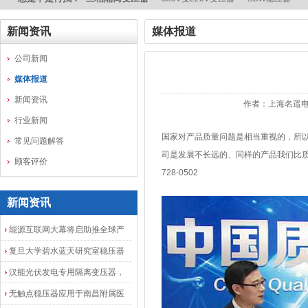
新闻资讯
媒体报道
公司新闻
媒体报道
新闻资讯
作者：上海名遥电
行业新闻
国家对产品质量问题是相当重视的，所以
常见问题解答
司是发展不长远的、同样的产品我们比质
顾客评价
728-0502
新闻资讯
能源互联网大幕将启助推全球产
业发展加速度
复旦大学碧水蓝天研究室稳压器
安装调试成功
汉能光伏发电专用隔离变压器，
光伏发电隔离配电柜
无触点稳压器应用于南昌附属医