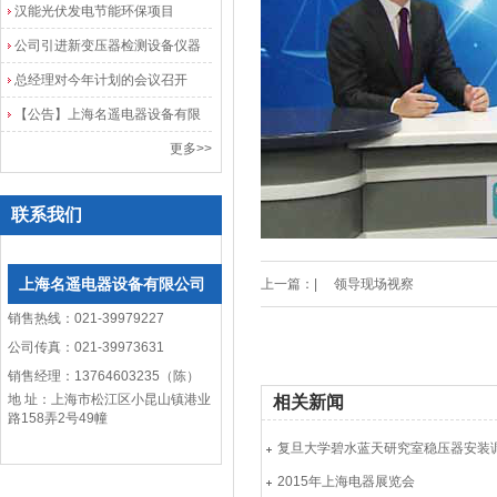
院
汉能光伏发电节能环保项目
公司引进新变压器检测设备仪器
总经理对今年计划的会议召开
【公告】上海名遥电器设备有限
公司网站改版
更多>>
联系我们
上海名遥电器设备有限公司
上一篇：|
领导现场视察
销售热线：021-39979227
公司传真：021-39973631
销售经理：13764603235（陈）
地 址：上海市松江区小昆山镇港业
相关新闻
路158弄2号49幢
复旦大学碧水蓝天研究室稳压器安装
2015年上海电器展览会