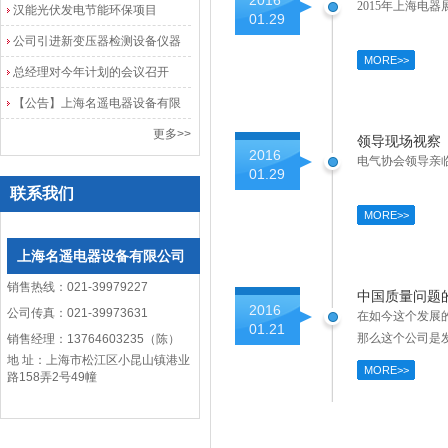
2016
2015年上海电器
院
汉能光伏发电节能环保项目
01.29
公司引进新变压器检测设备仪器
MORE>>
总经理对今年计划的会议召开
【公告】上海名遥电器设备有限
公司网站改版
更多>>
领导现场视察
2016
电气协会领导亲临
01.29
联系我们
MORE>>
上海名遥电器设备有限公司
销售热线：021-39979227
中国质量问题
2016
公司传真：021-39973631
在如今这个发展
01.21
那么这个公司是
销售经理：13764603235（陈）
地 址：上海市松江区小昆山镇港业
MORE>>
路158弄2号49幢