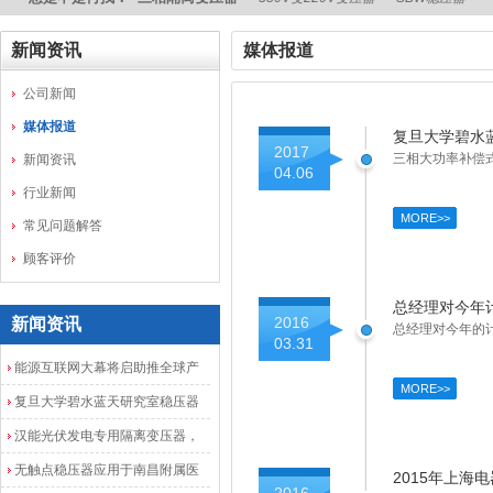
新闻资讯
媒体报道
公司新闻
媒体报道
复旦大学碧水
2017
三相大功率补偿
新闻资讯
04.06
行业新闻
MORE>>
常见问题解答
顾客评价
总经理对今年
2016
新闻资讯
总经理对今年的
03.31
能源互联网大幕将启助推全球产
MORE>>
业发展加速度
复旦大学碧水蓝天研究室稳压器
安装调试成功
汉能光伏发电专用隔离变压器，
光伏发电隔离配电柜
无触点稳压器应用于南昌附属医
2015年上海