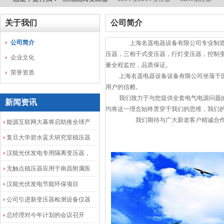
关于我们
公司简介
公司简介
上海名遥电器
设备有限公司
专业制
压器，三相干式变压器，行灯变压器，控制
企业文化
量全程监控，品质保证。
荣誉资质
上海名遥电器设备设备有限公司坐落于
用户的信赖。
我们致力于与您提供全套电气电源问题的
新闻资讯
均将这一理念始终贯穿于我们的思维，我们的
我们期待与广大新老客户精诚合
能源互联网大幕将启助推全球产
业发展加速度
复旦大学碧水蓝天研究室稳压器
安装调试成功
汉能光伏发电专用隔离变压器，
光伏发电隔离配电柜
无触点稳压器应用于南昌附属医
院
汉能光伏发电节能环保项目
公司引进新变压器检测设备仪器
总经理对今年计划的会议召开