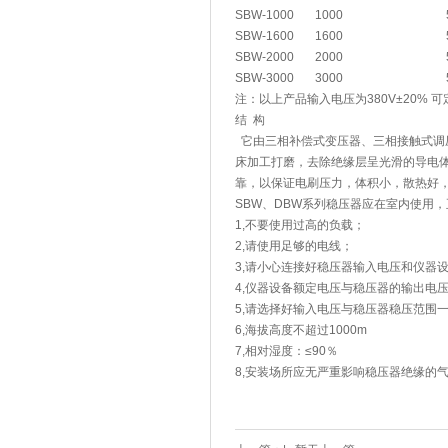
SBW-1000
1000
SBW-1600
1600
SBW-2000
2000
SBW-3000
3000
注：以上产品输入电压为380V±20% 可定
结 构
它由三相补偿式变压器、三相接触式调
床加工打磨，去除绝缘层呈光滑的导电
靠，以保证电刷压力，体积小，散热好
SBW、DBW系列稳压器应在室内使用
1,不要使用过高的负载；
2,请使用足够的电线；
3,请小心连接好稳压器输入电压和仪器
4,仪器设备额定电压与稳压器的输出电
5,请选择好输入电压与稳压器稳压范围
6,海拔高度不超过1000m
7,相对湿度：≤90％
8,安装场所应无严重影响稳压器绝缘的