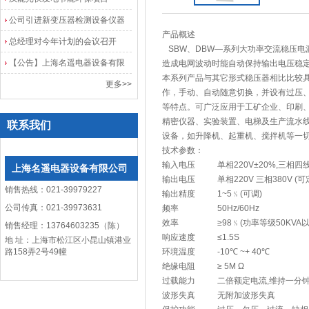
公司引进新变压器检测设备仪器
产品概述
总经理对今年计划的会议召开
SBW、DBW—系列大功率交流稳压
【公告】上海名遥电器设备有限
造成电网波动时能自动保持输出电压稳
本系列产品与其它形式稳压器相比比较
公司网站改版
更多>>
作，手动、自动随意切换，并设有过压
等特点。可广泛应用于工矿企业、印刷
精密仪器、实验装置、电梯及生产流水
联系我们
设备，如升降机、起重机、搅拌机等一
技术参数：
输入电压
单相220V±20%,三相四线
上海名遥电器设备有限公司
输出电压
单相220V 三相380V (可定
销售热线：021-39979227
输出精度
1~5﹪(可调)
公司传真：021-39973631
频率
50Hz/60Hz
效率
≥98﹪(功率等级50KVA以
销售经理：13764603235（陈）
响应速度
≤1.5S
地 址：上海市松江区小昆山镇港业
路158弄2号49幢
环境温度
-10℃ ~+ 40℃
绝缘电阻
≥ 5M Ω
过载能力
二倍额定电流,维持一分
波形失真
无附加波形失真