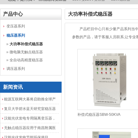
产品中心
大功率补偿式稳压器
变压器系列
产品栏目中心只有少量产品系列当中
稳压器系列
参数的产品，请于客服人员联系,让专业客服
大功率补偿式稳压器
微电脑无触点稳压器
全自动高精度稳压器
调压器系列
新闻资讯
能源互联网大幕将启助推全球产
业发展加速度
复旦大学碧水蓝天研究室稳压器
补偿式稳压器SBW-50KVA
安装调试成功
汉能光伏发电专用隔离变压器，
光伏发电隔离配电柜
无触点稳压器应用于南昌附属医
院
汉能光伏发电节能环保项目