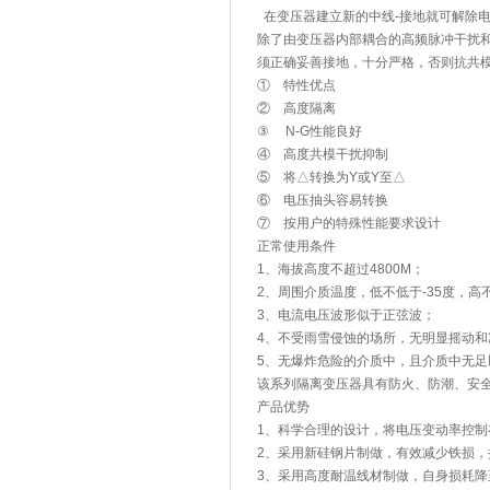
在变压器建立新的中线-接地就可解除电
除了由变压器内部耦合的高频脉冲干扰和
须正确妥善接地，十分严格，否则抗共
① 特性优点
② 高度隔离
③ N-G性能良好
④ 高度共模干扰抑制
⑤ 将△转换为Y或Y至△
⑥ 电压抽头容易转换
⑦ 按用户的特殊性能要求设计
正常使用条件
1、海拔高度不超过4800M；
2、周围介质温度，低不低于-35度，高不
3、电流电压波形似于正弦波；
4、不受雨雪侵蚀的场所，无明显摇动和
5、无爆炸危险的介质中，且介质中无
该系列隔离变压器具有防火、防潮、安全
产品优势
1、科学合理的设计，将电压变动率控制在
2、采用新硅钢片制做，有效减少铁损，
3、采用高度耐温线材制做，自身损耗降