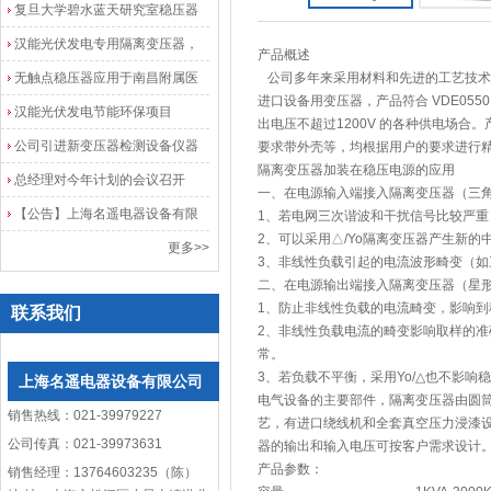
业发展加速度
复旦大学碧水蓝天研究室稳压器
安装调试成功
汉能光伏发电专用隔离变压器，
产品概述
光伏发电隔离配电柜
无触点稳压器应用于南昌附属医
公司多年来采用材料和先进的工艺技术专业
进口设备用变压器，产品符合 VDE0550 、 
院
汉能光伏发电节能环保项目
出电压不超过1200V 的各种供电场
公司引进新变压器检测设备仪器
要求带外壳等，均根据用户的要求进行
隔离变压器加装在稳压电源的应用
总经理对今年计划的会议召开
一、在电源输入端接入隔离变压器（三角
【公告】上海名遥电器设备有限
1、若电网三次谐波和干扰信号比较严重
2、可以采用△/Yo隔离变压器产生新
公司网站改版
更多>>
3、非线性负载引起的电流波形畸变（
二、在电源输出端接入隔离变压器（星形
1、防止非线性负载的电流畸变，影响
联系我们
2、非线性负载电流的畸变影响取样的准
常。
3、若负载不平衡，采用Yo/△也不影响
上海名遥电器设备有限公司
电气设备的主要部件，隔离变压器由圆
销售热线：021-39979227
艺，有进口绕线机和全套真空压力浸漆设
公司传真：021-39973631
器的输出和输入电压可按客户需求设计
产品参数：
销售经理：13764603235（陈）