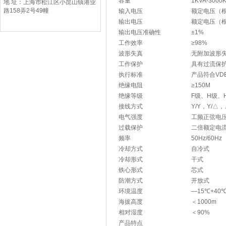
容量
1KVA-30
地 址：上海市松江区小昆山镇港业
路158弄2号49幢
输入电压
额定电压（
输出电压
额定电压（根
输出电压准确性
±1%
工作效率
≥98%
波形失真
无附加波形
工作保护
具有过流保
执行标准
产品符合VDE
绝缘电阻
≥150M
绝缘等级
F级、H级、
接线方式
Y/Y，Y/△
电气强度
工频正弦电压
过载保护
二倍额定电
频率
50Hz/60Hz
冷却方式
自冷式
冷却形式
干式
铁心形式
芯式
防潮方式
开放式
环境温度
—15℃+40
海拔高度
＜1000m
相对湿度
＜90%
产品特点