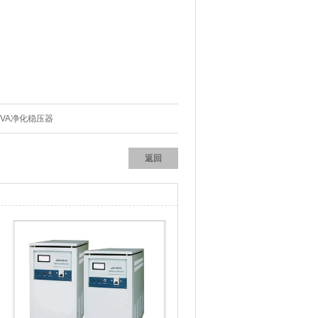
0KVA净化稳压器
返回