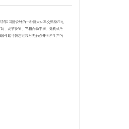
据我国国情设计的一种新大功率交流稳压电
节能、调节快速、三相自动平衡、无机械故
和器件运行暂态过程对无触点开关所生产的
。