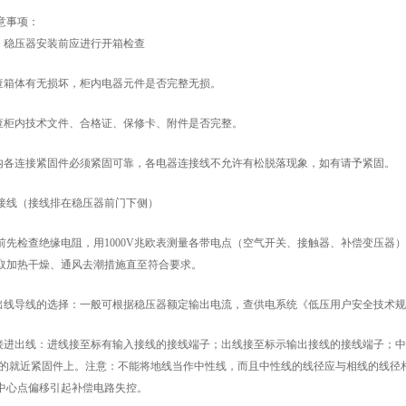
意事项：
稳压器安装前应进行开箱检查
检查箱体有无损坏，柜内电器元件是否完整无损。
检查柜内技术文件、合格证、保修卡、附件是否完整。
柜内各连接紧固件必须紧固可靠，各电器连接线不允许有松脱落现象，如有请予紧固。
接线（接线排在稳压器前门下侧）
线前先检查绝缘电阻，用1000V兆欧表测量各带电点（空气开关、接触器、补偿变压器
取加热干燥、通风去潮措施直至符合要求。
进出线导线的选择：一般可根据稳压器额定输出电流，查供电系统《低压用户安全技术
连接进出线：进线接至标有输入接线的接线端子；出线接至标示输出接线的接线端子；
号的就近紧固件上。注意：不能将地线当作中性线，而且中性线的线径应与相线的线径
中心点偏移引起补偿电路失控。