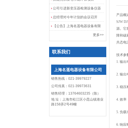
公司引进新变压器检测设备仪器
产品概
总经理对今年计划的会议召开
SJW D
【公告】上海名遥电器设备有限
源。它
公司网站改版
更多>>
障和碳
共态电
联系我们
技术参
1. 
上海名遥电器设备有限公司
2. 输
销售热线：021-39979227
公司传真：021-39973631
3. 稳
销售经理：13764603235（陈）
地 址：上海市松江区小昆山镇港业
4. 效
路158弄2号49幢
5. 
6.
响应