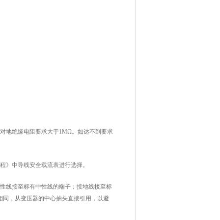
）对地绝缘电阻要求大于1MΩ。如达不到要求
规程》中导线安全载流表进行选择。
中性线接至标有中性线的端子；接地线接至标
相同，从变压器的中心抽头直接引用，以避