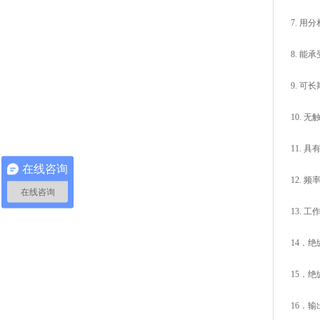
7. 
8. 能
9. 可
10. 
11.
在线咨询
12. 频
在线咨询
13. 
14
．
绝
15
．
绝
16
．
输