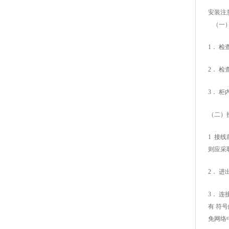
安装注
（一）
1． 
2． 
3． 
（二）
1 接
则应采
2． 
3． 
有 符
免网络