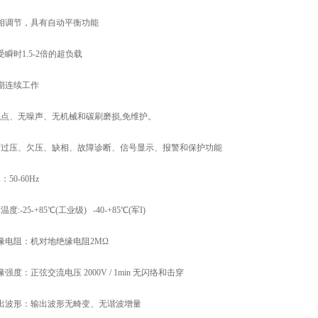
用分相调节，具有自动平衡功能
承受瞬时
1.5-2
倍的超负载
长期连续工作
无触点、无噪声、无机械和碳刷磨损,
免维护。
 具有过压、欠压、缺相、故障诊断、信号显示、报警和保护功能
率：50-60Hz
工作温度
:-25-+85
℃(工业级
) -40-+85
℃(军
I)
缘电阻：机对地绝缘电阻
2MΩ
缘强度：正弦交流电压
2000V / 1min
无闪络和击穿
出波形：输出波形无畸变、无谐波增量