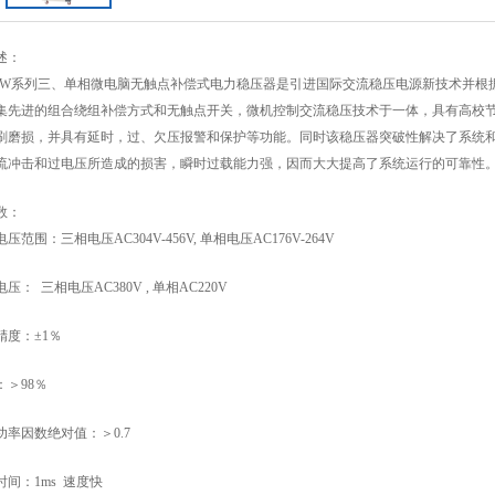
述：
JW
系列三、单相微电脑无触点补偿式电力稳压器是引进国际交流稳压电源新技术并根
集先进的组合绕组补偿方式和无触点开关，微机控制交流稳压技术于一体，具有高校
刷磨损，并具有延时，过、欠压报警和保护等功能。同时该稳压器突破性解决了系统
流冲击和过电压所造成的损害，瞬时过载能力强，因而大大提高了系统运行的可靠性
数：
输出电压范围：三相电压
AC304V-456V,
单相电压
AC176V-264V
出电压： 三相电压
AC380V ,
单
相AC220V
压精度：
±1％
率：＞
9
8％
负载功率因数绝对值：＞
0.7
时间：1
m
s 速度快