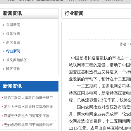
新闻资讯
行业新闻
公司新闻
媒体报道
新闻资讯
作者：
行业新闻
中国是增长速度最快的市场之一，
常见问题解答
域联网等工程的建设，带动了中国
顾客评价
国变压器制造行业又将迎来一个持
业发展的带动下，预计在十二五期
新闻资讯
十二五期间，国家电网公司将投入
特高压同步电网，新增特高压变电站
能源互联网大幕将启助推全球产
程，总换流容量2.3亿千瓦，线路全
业发展加速度
复旦大学碧水蓝天研究室稳压器
国内农网改造对变压器市场需求量
月，两大电网企业共完成新一轮农网
安装调试成功
汉能光伏发电专用隔离变压器，
农网改造投资目标，十二五期间两大
光伏发电隔离配电柜
无触点稳压器应用于南昌附属医
1116亿元。农网改造将直接增