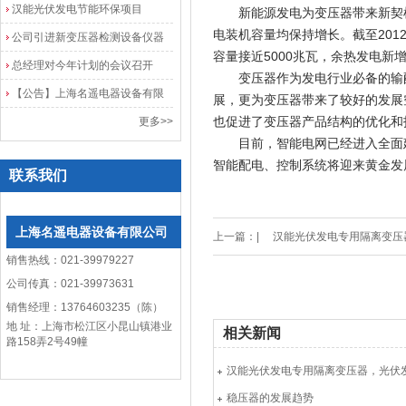
院
汉能光伏发电节能环保项目
新能源发电为变压器带来新契机
电装机容量均保持增长。截至201
公司引进新变压器检测设备仪器
容量接近5000兆瓦，余热发电新
总经理对今年计划的会议召开
变压器作为发电行业必备的输配
【公告】上海名遥电器设备有限
展，更为变压器带来了较好的发展
公司网站改版
也促进了变压器产品结构的优化和
更多>>
目前，智能电网已经进入全面建
智能配电、控制系统将迎来黄金发
联系我们
上海名遥电器设备有限公司
上一篇：|
汉能光伏发电专用隔离变压
销售热线：021-39979227
公司传真：021-39973631
销售经理：13764603235（陈）
地 址：上海市松江区小昆山镇港业
相关新闻
路158弄2号49幢
稳压器的发展趋势