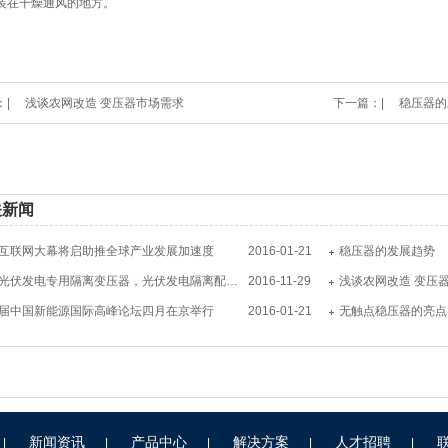
安装在干燥通风的地方。
|
浅谈农网改造 变压器市场需求
下一篇：|
稳压器的
关新闻
互联网大幕将启助推全球产业发展加速度
2016-01-21
稳压器的发展趋势
汉能光伏发电专用隔离变压器，光伏发电隔离配电柜
2016-11-29
浅谈农网改造 变压
届中国新能源国际高峰论坛四月在京举行
2016-01-21
无触点稳压器的亮点
新闻资讯
产品中心
解决方案
人才招聘
|
|
|
|
|