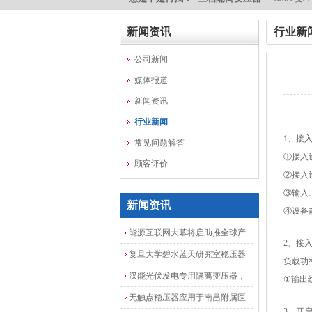
新闻资讯
行业新
公司新闻
媒体报道
新闻资讯
行业新闻
1、接
常见问题解答
①接入
顾客评价
②接入
③输入
新闻资讯
④设备
能源互联网大幕将启助推全球产
2、接
业发展加速度
复旦大学碧水蓝天研究室稳压器
负载功率
安装调试成功
汉能光伏发电专用隔离变压器，
①输出
光伏发电隔离配电柜
无触点稳压器应用于南昌附属医
3、开