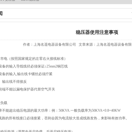
闻
稳压器使用注意事项
作者：上海名遥电器设备有限公司 文章来源：上海名遥电器设备有限公司 
入市电（按照国家规定的左零右火接线标准）
设备的输入导线线径必须保证≥25mm2铜芯线
设备的输入,输出线卡镙丝必须拧紧
、输出线不得接反
前端不能以漏电保护器代替空气开关
入负载
不能超出稳压电源的最大功率：例：50KVA.一般负载率为50KVA×0.8=40KW
线路的所有线接口必须接紧，否则会因为电流较大造成线路发热，来影响有效功率。
启稳压电源（严禁先开启负载，后开启稳压电源）