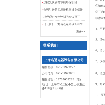
院
汉能光伏发电节能环保项目
①请保
公司引进新变压器检测设备仪器
②开启之
总经理对今年计划的会议召开
③察看
【公告】上海名遥电器设备有限
4、不
公司网站改版
更多>>
5、请
联系我们
6、请
上海名遥电器设备有限公司
7、仪
销售热线：021-39979227
公司传真：021-39973631
8、请
销售经理：13764603235（陈）
9、如
地 址：上海市松江区小昆山镇港业
路158弄2号49幢
10、