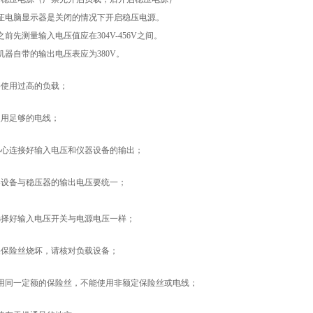
证电脑显示器是关闭的情况下开启稳压电源。
前先测量输入电压值应在304V-456V之间。
机器自带的输出电压表应为380V。
要使用过高的负载；
使用足够的电线；
小心连接好输入电压和仪器设备的输出；
器设备与稳压器的输出电压要统一；
选择好输入电压开关与电源电压一样；
果保险丝烧坏，请核对负载设备；
要用同一定额的保险丝，不能使用非额定保险丝或电线；