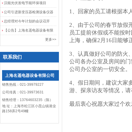
院
汉能光伏发电节能环保项目
1、回家的员工请根据本
公司引进新变压器检测设备仪器
总经理对今年计划的会议召开
2、由于公司的春节放假
【公告】上海名遥电器设备有限
员工提前休假或不能按时回
公司网站改版
上海，确保2月16日能
更多>>
3、认真做好公司的防火
联系我们
公司各办公室及房间的门
公司办公室的一切安全。
上海名遥电器设备有限公司
4、假日期间，建议大家
销售热线：021-39979227
游、探亲访友等情况，请
公司传真：021-39973631
销售经理：13764603235（陈）
最后衷心祝愿大家过个欢
地 址：上海市松江区小昆山镇港业
路158弄2号49幢